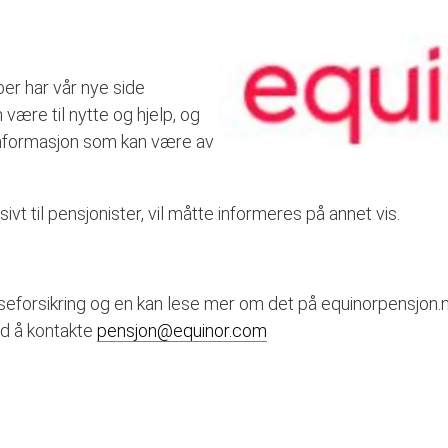
ober har vår nye side
 være til nytte og hjelp, og
informasjon som kan være av
sivt til pensjonister, vil måtte informeres på annet vis.
eforsikring og en kan lese mer om det på equinorpensjon.n
ed å kontakte
pensjon@equinor.com