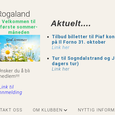
Rogaland
Velkommen til
Aktuelt....
første sommer-
måneden
Tilbud billetter til Piaf ko
på Il Forno 31. oktober
Link her
Tur til Sogndalstrand og J
dagers tur)
Link her
nsker du å bli
medlem!!!
Link til
innmelding
TAKT OSS
OM KLUBBEN
NYTTIG INFOR
+