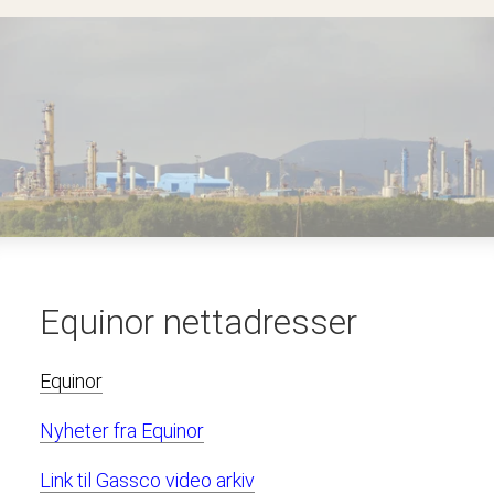
Equinor nettadresser
Equinor
Nyheter fra Equinor
Link til Gassco video arkiv